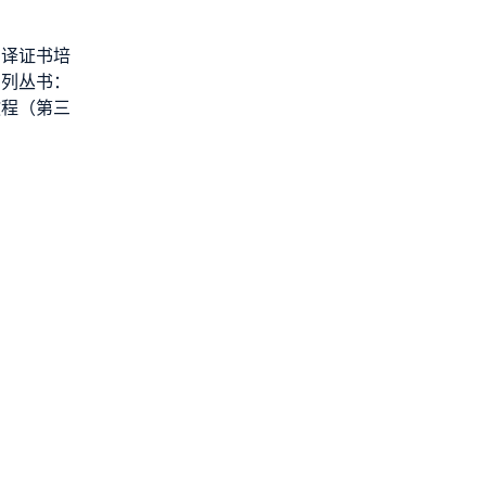
口译证书培
系列丛书：
教程（第三