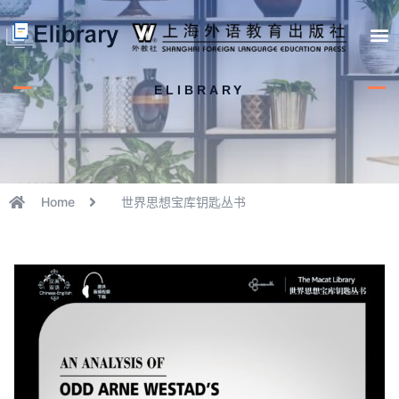
首页
开馆申请
管理员中心
个人中心
使用支持
ELIBRARY
Home
世界思想宝库钥匙丛书