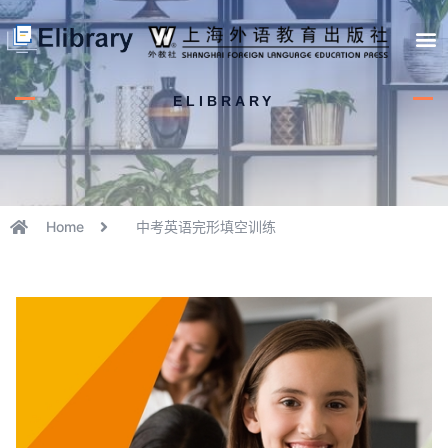
首页
开馆申请
管理员中心
个人中心
使用支持
ELIBRARY
Home
中考英语完形填空训练