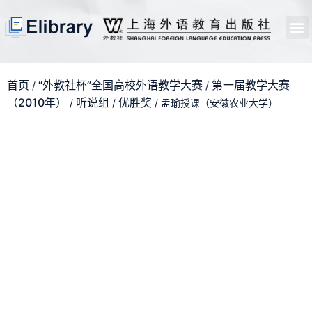
首页
开馆申请
管理员中心
个人中心
使用支持
首页
“外教社杯”全国高校外语教学大赛
第一届教学大赛
/
/
（2010年）
听说组
优胜奖
/
/
/ 孟瑜授课（安徽农业大学）