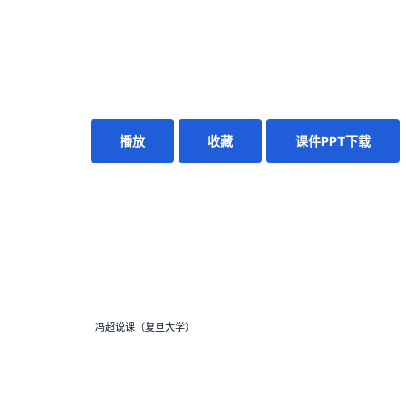
播放
收藏
课件PPT下载
冯超说课（复旦大学）