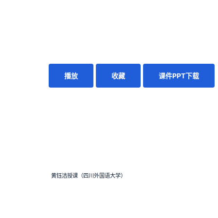
播放
收藏
课件PPT下载
黄钰洁授课（四川外国语大学）