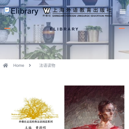
首页
开馆申请
管理员中心
个人中心
使用支持
ELIBRARY
Home
法语读物