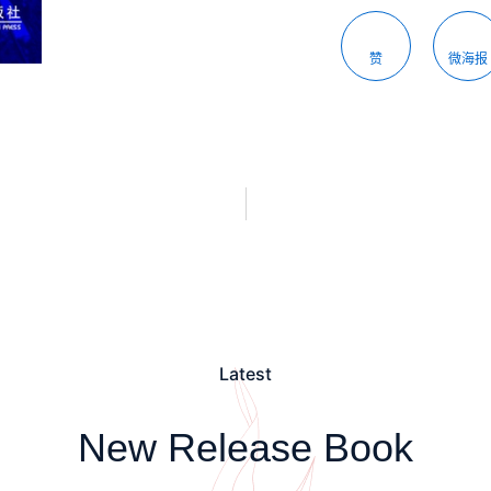
赞
微海报
Latest
New Release Book