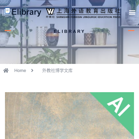
首页
开馆申请
管理员中心
个人中心
使用支持
ELIBRARY
Home
外教社博学文库