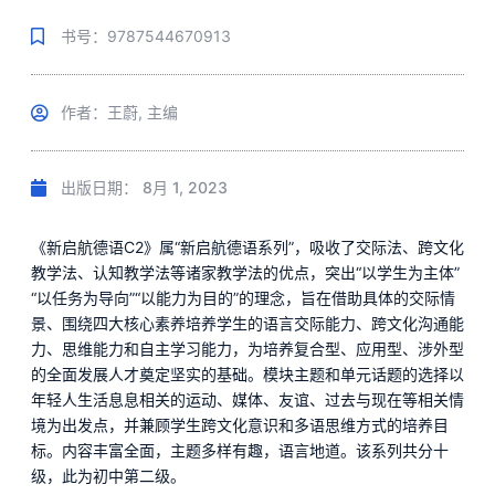
书号：9787544670913
作者：王蔚, 主编
出版日期：
8月 1, 2023
《新启航德语C2》属“新启航德语系列”，吸收了交际法、跨文化
教学法、认知教学法等诸家教学法的优点，突出“以学生为主体”
“以任务为导向”“以能力为目的”的理念，旨在借助具体的交际情
景、围绕四大核心素养培养学生的语言交际能力、跨文化沟通能
力、思维能力和自主学习能力，为培养复合型、应用型、涉外型
的全面发展人才奠定坚实的基础。模块主题和单元话题的选择以
年轻人生活息息相关的运动、媒体、友谊、过去与现在等相关情
境为出发点，并兼顾学生跨文化意识和多语思维方式的培养目
标。内容丰富全面，主题多样有趣，语言地道。该系列共分十
级，此为初中第二级。