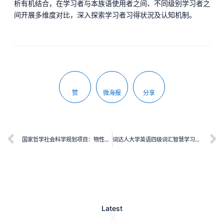
析有机结合，在学习者与本族语使用者之间、不同级别学习者之
间开展多维度对比，深入探索学习者习得状況及认知机制。
赞
微海报
分享
国家哲学社会科学规划项目：物性叙事研究
词达人大学英语四级词汇智慧学习手册（第二版）
Latest