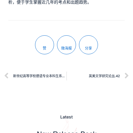
析，便于学生掌握近几年的考点和出题趋势。
赞
微海报
分享
新世纪高等学校德语专业本科生系列教材·德语金课子系列：学术德语
英美文学研究论丛.42
Latest