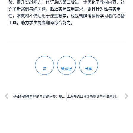
验，提升实战能力。修订后的第二版进一步优化了教材内容，补
充了新案例与练习题，贴近实际应用需求，更具针对性与实用
性。本教材不仅适用于课堂教学，也是朝鲜语翻译学习者的必备
工具，助力学生提高翻译综合能力。
赞
微海报
分享
基础外语教育理论与实践丛书：现代外国语中学的价值与创建治理——基于上海外国语大学闵行外国语中学的成功创建与治理
上海外语口译证书培训与考试系列丛书：中级翻译教程（第五版）