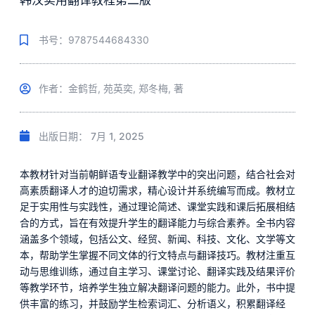
韩汉实用翻译教程第二版
书号：9787544684330
作者：金鹤哲, 苑英奕, 郑冬梅, 著
出版日期：
7月 1, 2025
本教材针对当前朝鲜语专业翻译教学中的突出问题，结合社会对
高素质翻译人才的迫切需求，精心设计并系统编写而成。教材立
足于实用性与实践性，通过理论简述、课堂实践和课后拓展相结
合的方式，旨在有效提升学生的翻译能力与综合素养。全书内容
涵盖多个领域，包括公文、经贸、新闻、科技、文化、文学等文
本，帮助学生掌握不同文体的行文特点与翻译技巧。教材注重互
动与思维训练，通过自主学习、课堂讨论、翻译实践及结果评价
等教学环节，培养学生独立解决翻译问题的能力。此外，书中提
供丰富的练习，并鼓励学生检索词汇、分析语义，积累翻译经