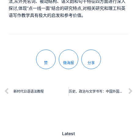
法,从外壳名词、被动结构、语义韵和句干特征四方面进行深入
探讨,体现“点一线一面”结合的研究特点,对相关研究和理工科英
语写作教学具有极大的启发和参考价值。
赞
微海报
分享
新时代日语语法教程
历史、政治与文学书写：中国外国文学学会英语文学研究分会第五届年会论文选集
Latest