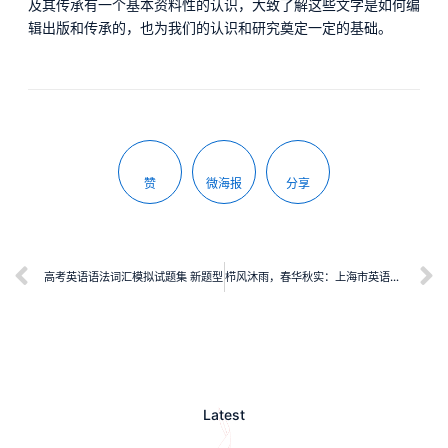
及其传承有一个基本资料性的认识，大致了解这些文字是如何编
辑出版和传承的，也为我们的认识和研究奠定一定的基础。
赞
微海报
分享
高考英语语法词汇模拟试题集 新题型
栉风沐雨，春华秋实：上海市英语特级教师风采录
Latest