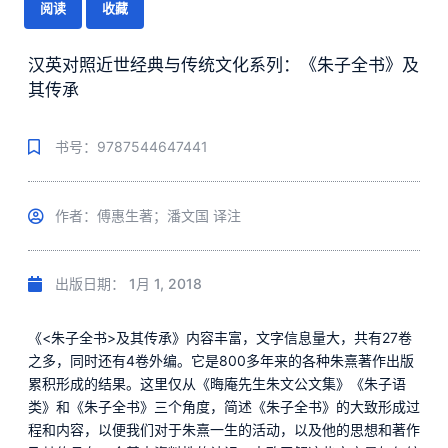
阅读
收藏
汉英对照近世经典与传统文化系列：《朱子全书》及
其传承
书号：9787544647441
作者：傅惠生著；潘文国 译注
出版日期：
1月 1, 2018
《<朱子全书>及其传承》内容丰富，文字信息量大，共有27卷
之多，同时还有4卷外编。它是800多年来的各种朱熹著作出版
累积形成的结果。这里仅从《晦庵先生朱文公文集》《朱子语
类》和《朱子全书》三个角度，简述《朱子全书》的大致形成过
程和内容，以便我们对于朱熹一生的活动，以及他的思想和著作