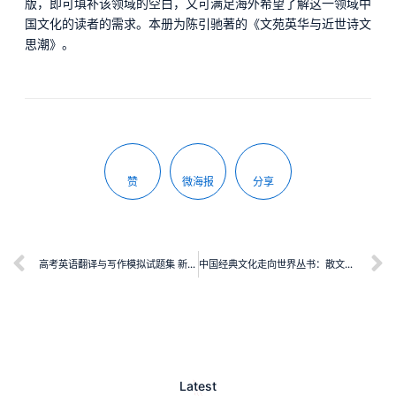
版，即可填补该领域的空白，又可满足海外希望了解这一领域中
国文化的读者的需求。本册为陈引驰著的《文苑英华与近世诗文
思潮》。
赞
微海报
分享
高考英语翻译与写作模拟试题集 新题型
中国经典文化走向世界丛书：散文卷二
Latest