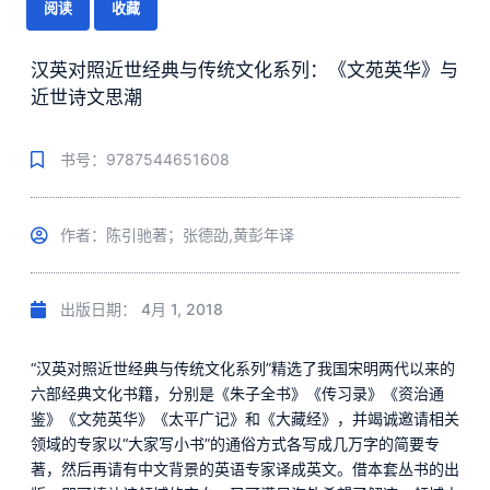
阅读
收藏
汉英对照近世经典与传统文化系列：《文苑英华》与
近世诗文思潮
书号：9787544651608
作者：陈引驰著；张德劭,黄彭年译
出版日期：
4月 1, 2018
“汉英对照近世经典与传统文化系列”精选了我国宋明两代以来的
六部经典文化书籍，分别是《朱子全书》《传习录》《资治通
鉴》《文苑英华》《太平广记》和《大藏经》，并竭诚邀请相关
领域的专家以“大家写小书”的通俗方式各写成几万字的简要专
著，然后再请有中文背景的英语专家译成英文。借本套丛书的出