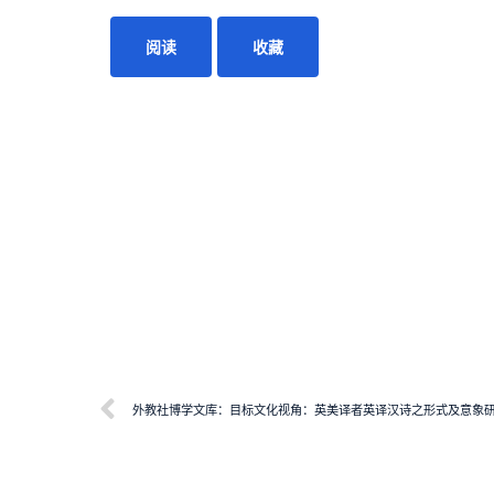
阅读
收藏
外教社博学文库：目标文化视角：英美译者英译汉诗之形式及意象研究（