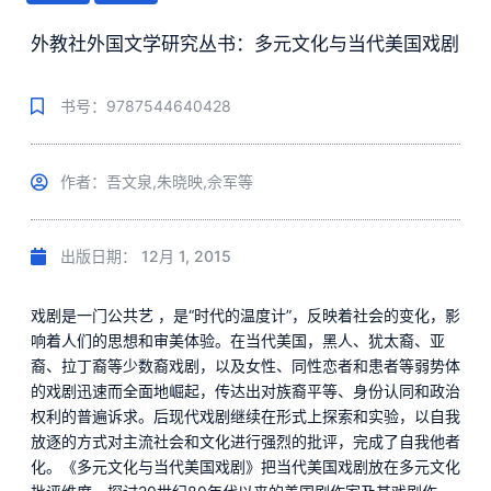
外教社外国文学研究丛书：多元文化与当代美国戏剧
书号：9787544640428
作者：吾文泉,朱晓映,佘军等
出版日期：
12月 1, 2015
戏剧是一门公共艺 ，是“时代的温度计”，反映着社会的变化，影
响着人们的思想和审美体验。在当代美国，黑人、犹太裔、亚
裔、拉丁裔等少数裔戏剧，以及女性、同性恋者和患者等弱势体
的戏剧迅速而全面地崛起，传达出对族裔平等、身份认同和政治
权利的普遍诉求。后现代戏剧继续在形式上探索和实验，以自我
放逐的方式对主流社会和文化进行强烈的批评，完成了自我他者
化。《多元文化与当代美国戏剧》把当代美国戏剧放在多元文化