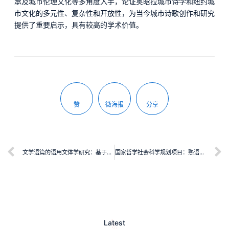
承及城市伦理文化等多角度入手，论证奥晗拉城市诗学和纽约城
市文化的多元性、复杂性和开放性，为当今城市诗歌创作和研究
提供了重要启示，具有较高的学术价值。
赞
微海报
分享
文学语篇的语用文体学研究：基于顺应理论的小说人物会话分析
国家哲学社会科学规划项目：熟语表征与加工的神经认知研究
Latest