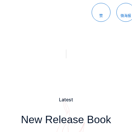
赞
微海报
Latest
New Release Book