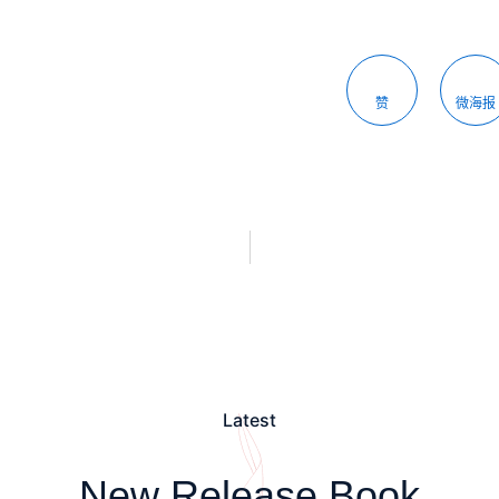
赞
微海报
Latest
New Release Book