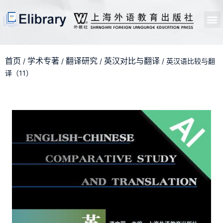
首页
开馆申请
管理员中心
个人中心
使用支持
首页
学术专著
翻译研究
英汉对比与翻译
/
/
/
/ 英汉语比较与翻
译（11）