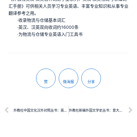
汇手册》可供相关人员学习专业英语、丰富专业知识和从事专业
翻译参考之用。
·收录物流与仓储基本词汇
·英汉、汉英双向收词约16000条
·为物流与仓储专业英语入门工具书
赞
微海报
分享
外教社中国文化汉外对照丛书：英译赵丽宏散文精选
外教社新编外国文学史丛书：意大利文学史（第3版）