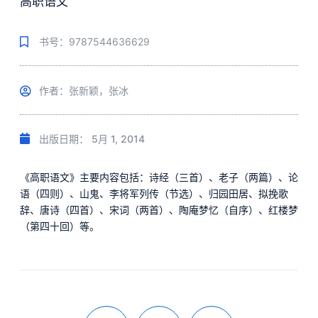
高职语文
书号：9787544636629
作者：张新颖，张冰
出版日期：
5月 1, 2014
《高职语文》主要内容包括：诗经（三首）、老子（两篇）、论
语（四则）、山鬼、李将军列传（节选）、归园田居、拟挽歌
辞、唐诗（四首）、宋词（两首）、陶庵梦忆（自序）、红楼梦
（第四十回）等。