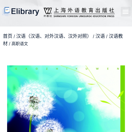
首页
开馆申请
管理员中心
个人中心
使用支持
首页
汉语（汉语、对外汉语、汉外对照）
汉语
汉语教
/
/
/
材
/ 高职语文