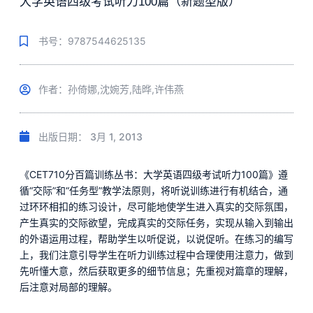
大学英语四级考试听力100篇（新题型版）
书号：9787544625135
作者：孙倚娜,沈婉芳,陆晔,许伟燕
出版日期：
3月 1, 2013
《CET710分百篇训练丛书：大学英语四级考试听力100篇》遵
循“交际”和“任务型”教学法原则，将听说训练进行有机结合，通
过环环相扣的练习设计，尽可能地使学生进入真实的交际氛围，
产生真实的交际欲望，完成真实的交际任务，实现从输入到输出
的外语运用过程，帮助学生以听促说，以说促听。在练习的编写
上，我们注意引导学生在听力训练过程中合理使用注意力，做到
先听懂大意，然后获取更多的细节信息；先重视对篇章的理解，
后注意对局部的理解。