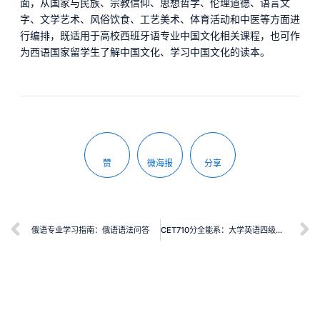
面，从国家与民族、宗教信仰、思想哲学、伦理道德、语言文
字、文学艺术、风俗饮食、工艺美术、体育活动和中医等方面进
行编排，既适用于高校西班牙语专业中国文化相关课程，也可作
为西语国家留学生了解中国文化、学习中国文化的读本。
赞
微海报
分享
俄语专业学习指南：俄语语法问答
CET710分全能系：大学英语四级考试短文听写+段落翻译