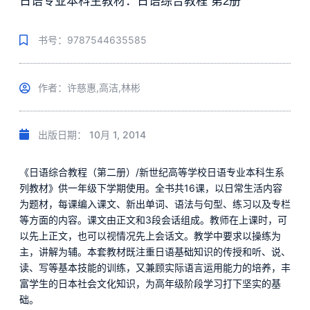
日语专业本科生教材：日语综合教程 第2册
书号：9787544635585
作者：许慈惠,高洁,林彬
出版日期：
10月 1, 2014
《日语综合教程（第二册）/新世纪高等学校日语专业本科生系
列教材》供一年级下学期使用。全书共16课，以日常生活内容
为题材，每课编入课文、新出单词、语法与句型、练习以及专栏
等方面的内容。课文由正文和3段会话组成。教师在上课时，可
以先上正文，也可以视情况先上会话文。教学中要求以操练为
主，讲解为辅。本套教材既注重日语基础知识的传授和听、说、
读、写等基本技能的训练，又兼顾实际语言运用能力的培养，丰
富学生的日本社会文化知识，为高年级阶段学习打下坚实的基
础。