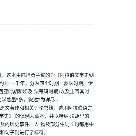
册，这本由陆培勇主编的为《阿拉伯文学史纲
度约为 一千年，分为四个时期：蒙昧时期、伊
西亚时期和埃及 法蒂玛时期)以及土耳其时
学着墨*多，叙述*为详尽 。
语原文著作和相关评论书籍，选用阿拉伯语言
文学史》 的体例为蓝本，并以哈纳·法胡里的
及的历史事件、人 物及部分生词长句都用中
落和句子则进行了标符。