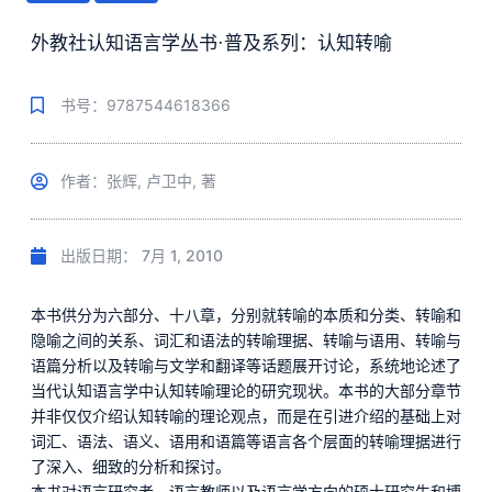
外教社认知语言学丛书·普及系列：认知转喻
书号：9787544618366
作者：张辉, 卢卫中, 著
出版日期：
7月 1, 2010
本书供分为六部分、十八章，分别就转喻的本质和分类、转喻和
隐喻之间的关系、词汇和语法的转喻理据、转喻与语用、转喻与
语篇分析以及转喻与文学和翻译等话题展开讨论，系统地论述了
当代认知语言学中认知转喻理论的研究现状。本书的大部分章节
并非仅仅介绍认知转喻的理论观点，而是在引进介绍的基础上对
词汇、语法、语义、语用和语篇等语言各个层面的转喻理据进行
了深入、细致的分析和探讨。
本书对语言研究者、语言教师以及语言学方向的硕士研究生和博