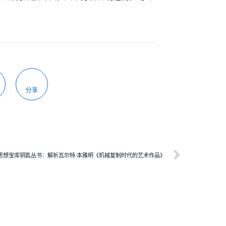
分享
思想宝库钥匙丛书：解析瓦尔特·本雅明《机械复制时代的艺术作品》