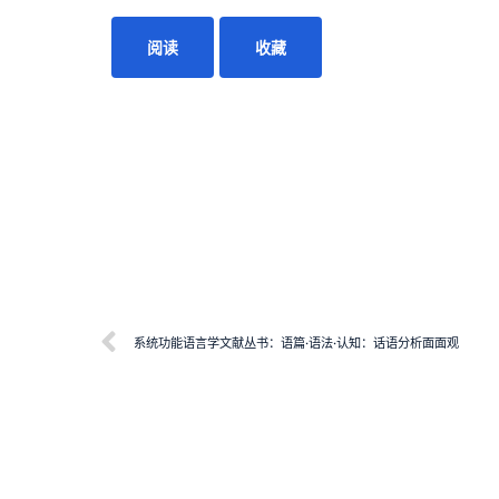
阅读
收藏
系统功能语言学文献丛书：语篇·语法·认知：话语分析面面观