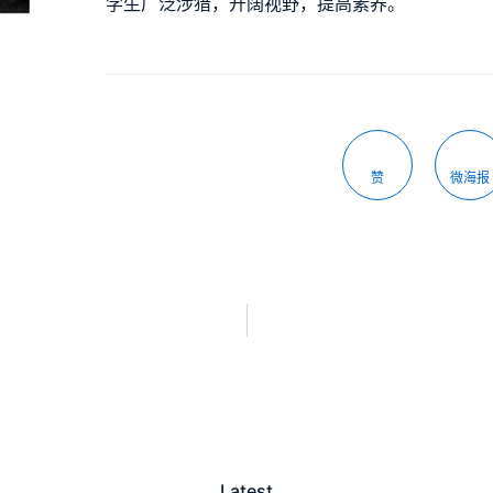
学生广泛涉猎，开阔视野，提高素养。
赞
微海报
Latest