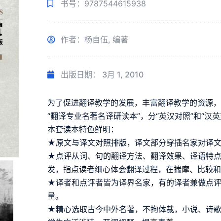
书号：9787544615938
作者：杨自伍, 编著
出版日期：
3月 1, 2010
为了促进翻译教学的发展，丰富翻译教学的资源
“翻译专业名著名译研读本”，分“英汉对照”和“汉
本套读本特色鲜明：
★原文与译文对照排版，译文部分穿插名家对译
★点评从词、句的翻译方法、翻译效果、译语特
发，指点读者细心体会翻译过程，在揣摩、比较
★译者和点评者皆为译界名家，有的译者兼做点
量。
★精心选取古今中外名著，不拘体裁，小说、诗