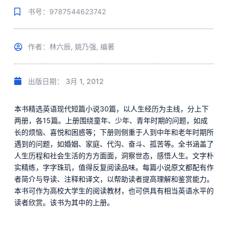
书号：9787544623742
作者：林六辰, 姚乃强, 编著
出版日期：
3月 1, 2012
本书精选英语现代短篇小说30篇，以人生经历为主线，分上下
两册，各15篇。上册围绕童年、少年、青年时期的问题，如成
长的烦恼、喜悦和困惑等；下册则侧重于人到中年和老年时期所
遇到的问题，如婚姻、家庭、代沟、奋斗、孤苦等。全书涵盖了
人生历程和社会生活的方方面面，洞察世态，感悟人生。文字朴
实精练，字字珠玑，值得反复阅读品味。每篇小说原文都配有作
者简介与导读、注释和译文，以帮助读者提高理解和鉴赏能力。
本书可作为高校大学生的阅读教材，也可供具有相当英语水平的
读者欣赏。该书为其中的上册。