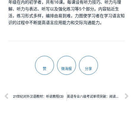
年级在内的初学者，共有16课。每课设有听力技巧、听力与理
解、听力与表达、听写以及强化练习等5个部分。内容贴近生
活，练习形式多样，编排由易到难，力图使学习者在学习语言知
识的过程中不断提高语言应用能力和交际沟通能力。
赞
微海报
分享
21世纪对外汉语教材：听说教程(3)
英语专业八级考试单项突破：阅读理解