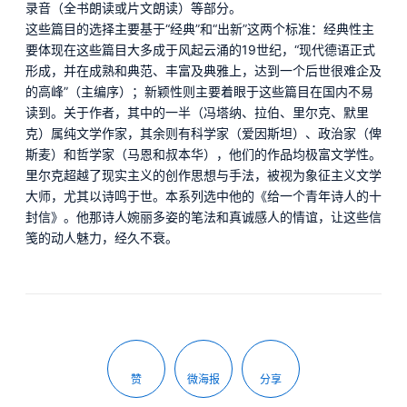
录音（全书朗读或片文朗读）等部分。
这些篇目的选择主要基于“经典”和“出新”这两个标准：经典性主
要体现在这些篇目大多成于风起云涌的19世纪，“现代德语正式
形成，并在成熟和典范、丰富及典雅上，达到一个后世很难企及
的高峰”（主编序）；新颖性则主要着眼于这些篇目在国内不易
读到。关于作者，其中的一半（冯塔纳、拉伯、里尔克、默里
克）属纯文学作家，其余则有科学家（爱因斯坦）、政治家（俾
斯麦）和哲学家（马恩和叔本华），他们的作品均极富文学性。
里尔克超越了现实主义的创作思想与手法，被视为象征主义文学
大师，尤其以诗鸣于世。本系列选中他的《给一个青年诗人的十
封信》。他那诗人婉丽多姿的笔法和真诚感人的情谊，让这些信
笺的动人魅力，经久不衰。
赞
微海报
分享