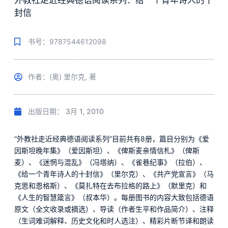
外教社走近经典德语阅读系列：给一个青年诗人的十
封信
书号：9787544612098
作者：(奥) 里尔克, 著
出版日期：
3月 1, 2010
“外教社走近经典德语阅读系列”目前共有8册，篇目分别为《爱
因斯坦晚年集》（爱因斯坦）、《俾斯麦亲情信札》（俾斯
麦）、《迷惘与混乱》（冯塔纳）、《雀巷纪事》（拉伯）、
《给一个青年诗人的十封信》（里尔克）、《共产党宣言》（马
克思和恩格斯）、《莫扎特在去布拉格的路上》（默里克）和
《人生的智慧箴言》（叔本华）。每册图书的内容大致包括德语
原文（全文收录或摘选）、导读（作者生平和作品简介）、注释
（生词难词解释、历史文化和时人选注）、精彩片断节译和朗读