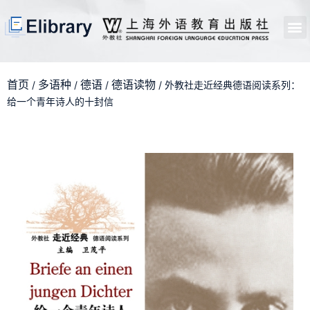
首页
开馆申请
管理员中心
个人中心
使用支持
首页
多语种
德语
德语读物
/
/
/
/ 外教社走近经典德语阅读系列：
给一个青年诗人的十封信