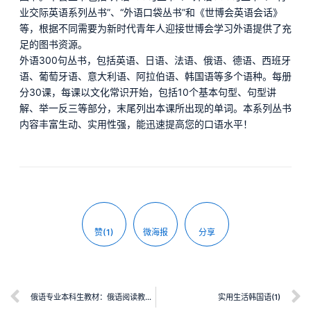
业交际英语系列丛书”、“外语口袋丛书”和《世博会英语会话》
等，根据不同需要为新时代青年人迎接世博会学习外语提供了充
足的图书资源。
外语300句丛书，包括英语、日语、法语、俄语、德语、西班牙
语、葡萄牙语、意大利语、阿拉伯语、韩国语等多个语种。每册
分30课，每课以文化常识开始，包括10个基本句型、句型讲
解、举一反三等部分，末尾列出本课所出现的单词。本系列丛书
内容丰富生动、实用性强，能迅速提高您的口语水平！
赞(1)
微海报
分享
俄语专业本科生教材：俄语阅读教程 预备级
实用生活韩国语(1)