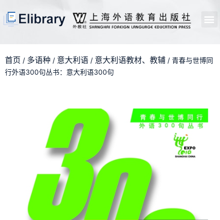
首页
开馆申请
管理员中心
个人中心
使用支持
首页
多语种
意大利语
意大利语教材、教辅
/
/
/
/ 青春与世博同
行外语300句丛书：意大利语300句