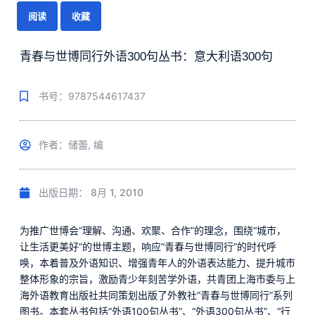
阅读
收藏
青春与世博同行外语300句丛书：意大利语300句
书号：9787544617437
作者：储蕾, 编
出版日期：
8月 1, 2010
为推广世博会“理解、沟通、欢聚、合作”的理念，围绕“城市，
让生活更美好”的世博主题，响应“青春与世博同行”的时代呼
唤，本着普及外语知识、增强青年人的外语表达能力、提升城市
整体形象的宗旨，激励青少年刻苦学外语，共青团上海市委与上
海外语教育出版社共同策划出版了外教社“青春与世博同行”系列
图书。本套丛书包括“外语100句丛书”、“外语300句丛书”、“行