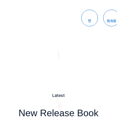
赞
微海报
Latest
New Release Book