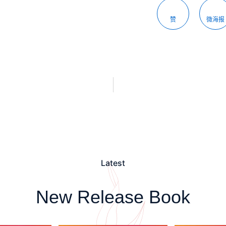
赞
微海报
Latest
New Release Book