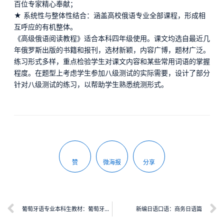
百位专家精心奉献；
★ 系统性与整体性结合：涵盖高校俄语专业全部课程，形成相
互呼应的有机整体。
《高级俄语阅读教程》适合本科四年级使用。课文均选自最近几
年俄罗斯出版的书籍和报刊，选材新颖，内容广博，题材广泛。
练习形式多样，重点检验学生对课文内容和某些常用词语的掌握
程度。在题型上考虑学生参加八级测试的实际需要，设计了部分
针对八级测试的练习，以帮助学生熟悉统测形式。
赞
微海报
分享
葡萄牙语专业本科生教材：葡萄牙语综合教程（2）学生用书
新编日语口语：商务日语篇