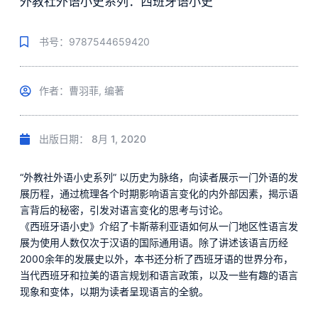
外教社外语小史系列：西班牙语小史
书号：9787544659420
作者：曹羽菲, 编著
出版日期：
8月 1, 2020
“外教社外语小史系列” 以历史为脉络，向读者展示一门外语的发
展历程，通过梳理各个时期影响语言变化的内外部因素，揭示语
言背后的秘密，引发对语言变化的思考与讨论。
《西班牙语小史》介绍了卡斯蒂利亚语如何从一门地区性语言发
展为使用人数仅次于汉语的国际通用语。除了讲述该语言历经
2000余年的发展史以外，本书还分析了西班牙语的世界分布，
当代西班牙和拉美的语言规划和语言政策，以及一些有趣的语言
现象和变体，以期为读者呈现语言的全貌。