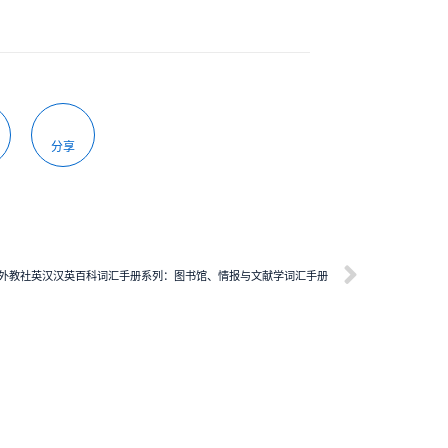
分享
外教社英汉汉英百科词汇手册系列：图书馆、情报与文献学词汇手册