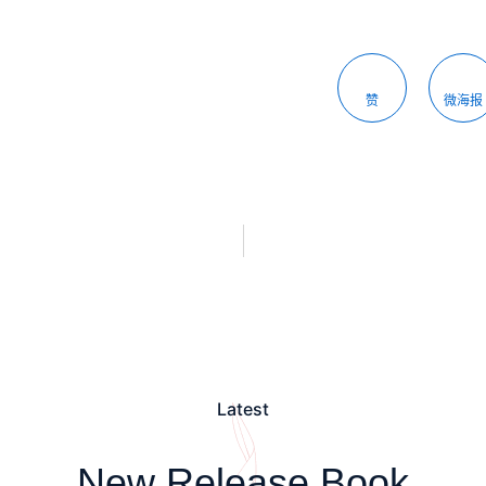
赞
微海报
Latest
New Release Book