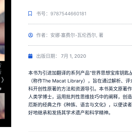
书号：9787544660181
作者：安娜·塞费尔-瓦伦西尔, 著
出版日期：
7月 1, 2020
本书为引进加翻译的系列产品”世界思想宝库钥匙丛书
（称作The Macat Library），旨在通过
科开创性原著的方法和资源导引。本书英文原著作者Anna 
人类学博士，运用批判性思维技巧中的阐释，创造
厄斯的经典之作《种族、语言与文化》，以便读
好地继承和发扬其学术遗产和科学精神。