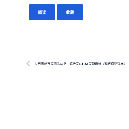
阅读
收藏
世界思想宝库钥匙丛书：解析安G.E.M.安斯康姆《现代道德哲学》