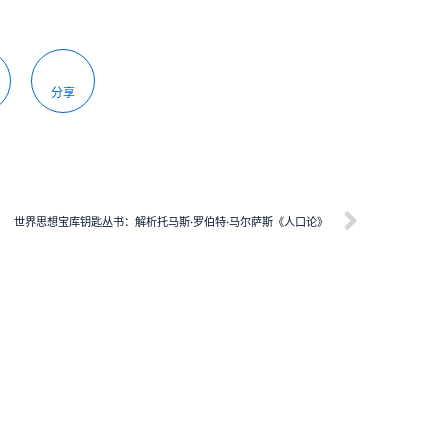
分享
世界思想宝库钥匙丛书：解析托马斯·罗伯特·马尔萨斯《人口论》