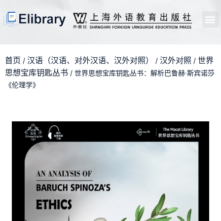
首页
开馆申请
管理员中心
个人中心
使用支持
首页
汉语（汉语、对外汉语、汉外对照）
汉外对照
世界
/
/
/
思想宝库钥匙丛书
/ 世界思想宝库钥匙丛书：解析巴鲁赫·斯宾诺莎
《伦理学》