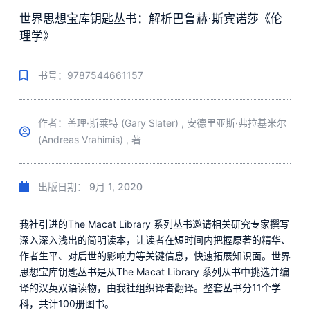
世界思想宝库钥匙丛书：解析巴鲁赫·斯宾诺莎《伦
理学》
书号：9787544661157
作者：盖理·斯莱特 (Gary Slater) , 安德里亚斯·弗拉基米尔
(Andreas Vrahimis) , 著
出版日期：
9月 1, 2020
我社引进的The Macat Library 系列丛书邀请相关研究专家撰写
深入深入浅出的简明读本，让读者在短时间内把握原著的精华、
作者生平、对后世的影响力等关键信息，快速拓展知识面。世界
思想宝库钥匙丛书是从The Macat Library 系列从书中挑选并编
译的汉英双语读物，由我社组织译者翻译。整套丛书分11个学
科，共计100册图书。