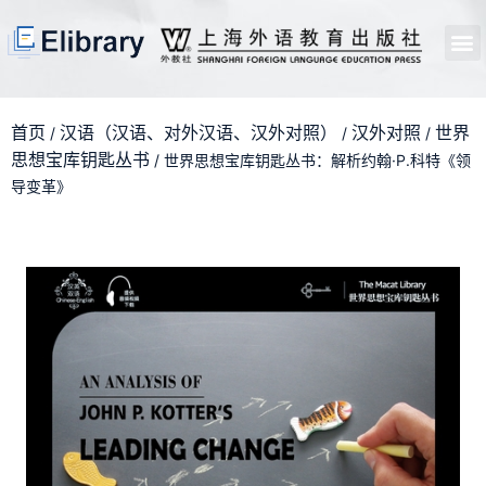
首页
开馆申请
管理员中心
个人中心
使用支持
首页
汉语（汉语、对外汉语、汉外对照）
汉外对照
世界
/
/
/
思想宝库钥匙丛书
/ 世界思想宝库钥匙丛书：解析约翰·P.科特《领
导变革》