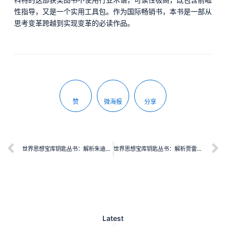
性指导，又是一个实用工具包。作为国际畅销书，本书是一部从
思考变革跨越到实现变革的必读作品。
赞
微海报
分享
世界思想宝库钥匙丛书：解析朱迪斯·巴特勒《性别麻烦》
世界思想宝库钥匙丛书：解析贾雷德·戴蒙德《枪炮、病菌与钢铁：人类社会的命运》
Latest