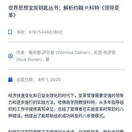
世界思想宝库钥匙丛书：解析约翰·P.科特《领导变
革》
书号：9787544663892
作者：雅米娜·萨尔曼 (Yaamina Salman) , 尼克·布罗顿
(Nick Broten) , 著
出版日期：
9月 1, 2020
经济快速变化和日益全球化的时代下，变革管理需要坚强的领导
力和逐步施行的实践方法。哈佛商学院教授科特，从多年指导组
织的工作中提炼真知卓见，总结了管理者在实施变革时常犯的八
种错误。他提出了能帮助组织成功转型的八步骤模式。
科特的这部获奖图书不使用行业术语，可读性极高，既包含前瞻