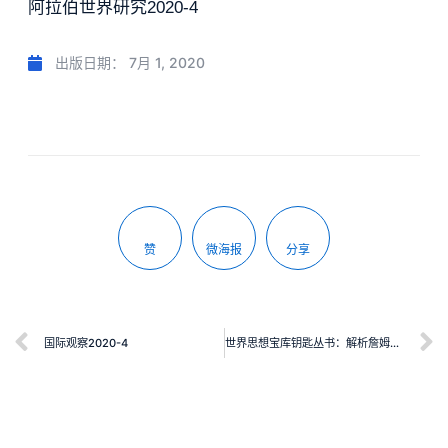
阿拉伯世界研究2020-4
出版日期：
7月 1, 2020
赞
微海报
分享
国际观察2020-4
世界思想宝库钥匙丛书：解析詹姆斯·E.拉伍洛克《盖亚：地球生命的新视野》