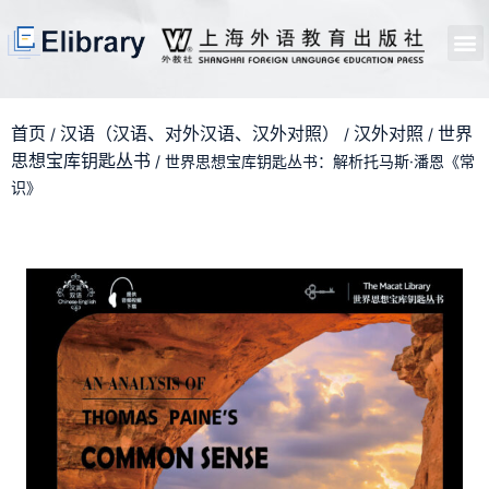
首页
开馆申请
管理员中心
个人中心
使用支持
首页
汉语（汉语、对外汉语、汉外对照）
汉外对照
世界
/
/
/
思想宝库钥匙丛书
/ 世界思想宝库钥匙丛书：解析托马斯·潘恩《常
识》