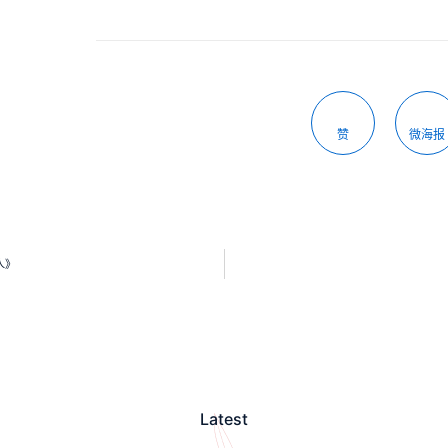
赞
微海报
人》
Latest