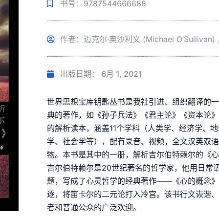
书号：9787544666688
作者：迈克尔·奥沙利文 (Michael O’Sullivan) 
出版日期：
6月 1, 2021
世界思想宝库钥匙丛书是我社引进、组织翻译的
典的著作，如《孙子兵法》《君主论》《资本论
的解析读本，涵盖11个学科（人类学、经济学、
学、社会学等），配有录音、视频，全文汉英双
物。本书是其中的一册，解析吉尔伯特赖尔的《
吉尔伯特赖尔是20世纪著名的哲学家，他用日常
题，写成了心灵哲学的经典著作——《心的概念》
逐，将笛卡尔的二元论打入冷宫。该书行文诙谐
者和普通公众的广泛欢迎。