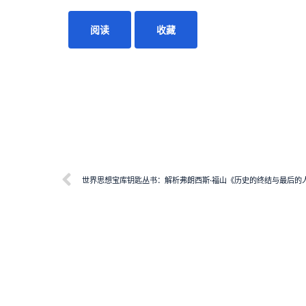
阅读
收藏
世界思想宝库钥匙丛书：解析弗朗西斯·福山《历史的终结与最后的