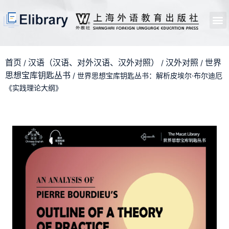
首页
开馆申请
管理员中心
个人中心
使用支持
首页
汉语（汉语、对外汉语、汉外对照）
汉外对照
世界
/
/
/
思想宝库钥匙丛书
/ 世界思想宝库钥匙丛书：解析皮埃尔·布尔迪厄
《实践理论大纲》