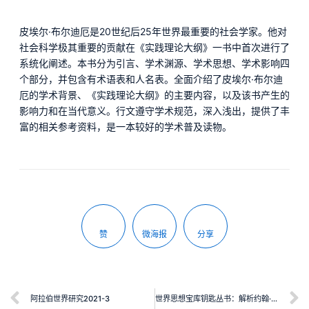
皮埃尔·布尔迪厄是20世纪后25年世界最重要的社会学家。他对
社会科学极其重要的贡献在《实践理论大纲》一书中首次进行了
系统化阐述。本书分为引言、学术渊源、学术思想、学术影响四
个部分，并包含有术语表和人名表。全面介绍了皮埃尔·布尔迪
厄的学术背景、《实践理论大纲》的主要内容，以及该书产生的
影响力和在当代意义。行文遵守学术规范，深入浅出，提供了丰
富的相关参考资料，是一本较好的学术普及读物。
赞
微海报
分享
阿拉伯世界研究2021-3
世界思想宝库钥匙丛书：解析约翰·A. 霍布森《帝国主义》