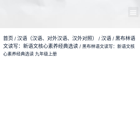
首页
开馆申请
管理员中心
个人中心
使用支持
首页
汉语（汉语、对外汉语、汉外对照）
汉语
黑布林语
/
/
/
文读写：新语文核心素养经典选读
/ 黑布林语文读写：新语文核
心素养经典选读 九年级上册