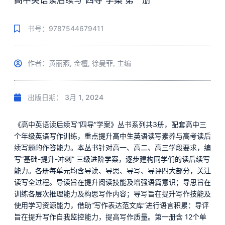
高中英语读后续写“四导”学案 第一册
书号：9787544679411
作者：黄丽燕, 金檀, 徐曼菲, 主编
出版日期：
3月 1, 2024
《高中英语读后续写“四导”学案》丛书系列共3册，配套高中三
个年级英语写作训练，重点提升高中生英语读写素养与高考读后
续写题的作答能力。本丛书针对高一、高二、高三学段要求，编
写“基础-提升-冲刺” 三级进阶学案，逐步建构同学们的读后续写
能力。各册每单元均含导读、导思、导写、导评四大部分，关注
读写全过程。导读旨在提升阅读技能及增强语篇意识；导思旨在
训练各层次推理能力及构思写作内容；导写旨在提升写作技能及
使用学习资源能力，借助“写作表达范文库”进行语言积累：导评
旨在提升写作自我监控能力，提高写作质量。第一册含 12个单