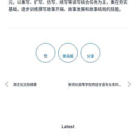
元，以重写、扩写、仿写、续写等读写结合任务为主，重在夯实
基础，逐步训练撰写故事开端、故事发展和故事结局的技能。
赞
微海报
分享
跨文化交际精要
新世纪高等学校西班牙语专业本科生系列教材：拉丁美洲区域国别研究入门
Latest