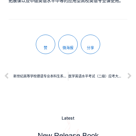
拓展课以及中级英语水平中等的应用型高校英语专业课使用。
赞
微海报
分享
新世纪高等学校德语专业本科生系列教材：高级德语1（第二版）
医学英语水平考试（二级）应考大全（第3版）
Latest
New Release Book